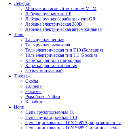
Лебедки
Монтажно-тяговый механизм МТМ
Лебедка ручная тип ЛР
Лебедка ручная барабанная тип GR
Лебедка электрическая 380В
Лебедка электрическая автомобильная
Тали
Таль ручная цепная
Таль ручная рычажная
Таль электрическая тип Т10 (Болгария)
Таль электрическая тип ТЭ (Россия)
Каретка для тали приводная
Каретка для тали холостая
Захват монтажный
Такелаж
Скобы
Талрепы
Зажимы
Рым-болты/гайки
Карабины
Цепи
Цепь грузоподъемная Т8
Цепь грузоподъемная Т10
Цепь оцинкованная DIN 5685A, короткозвенная
Цепь оцинкованная DIN 5685 С длинное звено