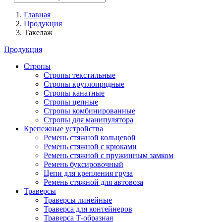
Главная
Продукция
Такелаж
Продукция
Стропы
Стропы текстильные
Стропы круглопрядные
Стропы канатные
Стропы цепные
Стропы комбинированные
Стропы для манипулятора
Крепежные устройства
Ремень стяжной кольцевой
Ремень стяжной с крюками
Ремень стяжной с пружинным замком
Ремень буксировочный
Цепи для крепления груза
Ремень стяжной для автовоза
Траверсы
Траверсы линейные
Траверса для контейнеров
Траверса Т-образная