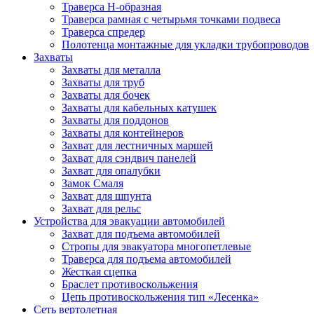
Траверса Н-образная
Траверса рамная с четырьмя точками подвеса
Траверса спредер
Полотенца монтажные для укладки трубопроводов
Захваты
Захваты для металла
Захваты для труб
Захваты для бочек
Захваты для кабельных катушек
Захваты для поддонов
Захваты для контейнеров
Захват для лестничных маршей
Захват для сэндвич панелей
Захват для опалубки
Замок Смаля
Захват для шпунта
Захват для рельс
Устройства для эвакуации автомобилей
Захват для подъема автомобилей
Стропы для эвакуатора многопетлевые
Траверса для подъема автомобилей
Жесткая сцепка
Браслет противоскольжения
Цепь противоскольжения тип «Лесенка»
Сеть вертолетная