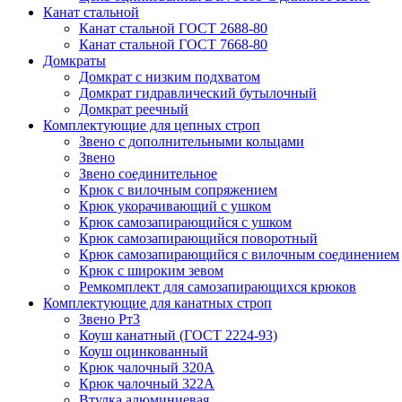
Канат стальной
Канат стальной ГОСТ 2688-80
Канат стальной ГОСТ 7668-80
Домкраты
Домкрат с низким подхватом
Домкрат гидравлический бутылочный
Домкрат реечный
Комплектующие для цепных строп
Звено с дополнительными кольцами
Звено
Звено соединительное
Крюк с вилочным сопряжением
Крюк укорачивающий с ушком
Крюк самозапирающийся с ушком
Крюк самозапирающийся поворотный
Крюк самозапирающийся с вилочным соединением
Крюк с широким зевом
Ремкомплект для самозапирающихся крюков
Комплектующие для канатных строп
Звено Рт3
Коуш канатный (ГОСТ 2224-93)
Коуш оцинкованный
Крюк чалочный 320А
Крюк чалочный 322А
Втулка алюминиевая